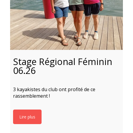
Stage Régional Féminin
06.26
3 kayakistes du club ont profité de ce
2
rassemblement !
Lire plus