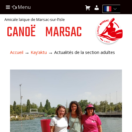
Menu
Amicale laïque de Marsac-sur-l’Isle
CANOË
MARSAC
→
→
Accueil
Kay’aktu
Actualités de la section adultes