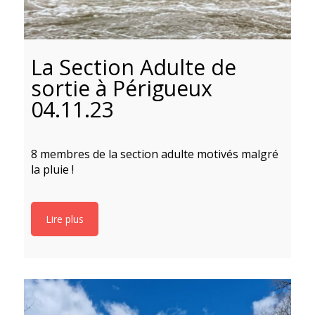
La Section Adulte de
sortie à Périgueux
04.11.23
8 membres de la section adulte motivés malgré
la pluie !
Lire plus
D
se