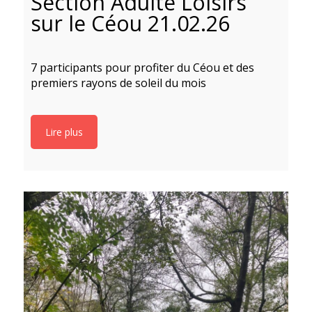
Section Adulte Loisirs
sur le Céou 21.02.26
7 participants pour profiter du Céou et des
1
premiers rayons de soleil du mois
Lire plus