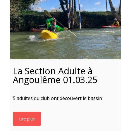
La Section Adulte à
Angoulême 01.03.25
5 adultes du club ont découvert le bassin
U
A
d
Lire plus
c
p