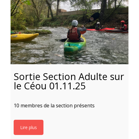
Sortie Section Adulte sur
le Céou 01.11.25
10 membres de la section présents
8
l
Lire plus