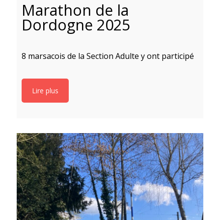
Marathon de la
Dordogne 2025
S
8 marsacois de la Section Adulte y ont participé
9
Lire plus