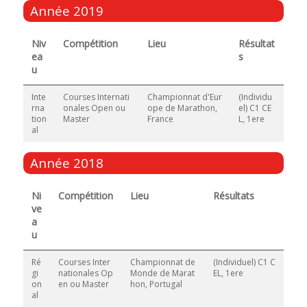
Année 2019
Niv
Compétition
Lieu
Résultat
ea
s
u
Inte
Courses Internati
Championnat d'Eur
(Individu
rna
onales Open ou
ope de Marathon,
el) C1 CE
tion
Master
France
L, 1ere
al
Année 2018
Ni
Compétition
Lieu
Résultats
ve
a
u
Ré
Courses Inter
Championnat de
(Individuel) C1 C
gi
nationales Op
Monde de Marat
EL, 1ere
on
en ou Master
hon, Portugal
al