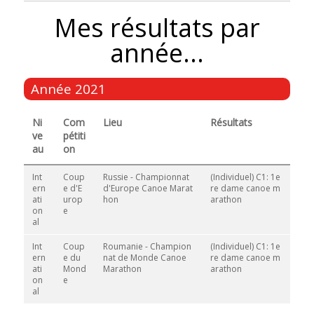
Mes résultats par
année...
Année 2021
Ni
Com
Lieu
Résultats
ve
pétiti
au
on
Int
Coup
Russie - Championnat
(Individuel) C1: 1e
ern
e d'E
d'Europe Canoe Marat
re dame canoe m
ati
urop
hon
arathon
on
e
al
Int
Coup
Roumanie - Champion
(Individuel) C1: 1e
ern
e du
nat de Monde Canoe
re dame canoe m
ati
Mond
Marathon
arathon
on
e
al