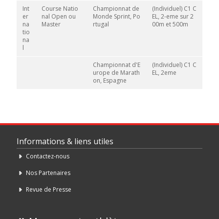
Int
Course Natio
Championnat de
(Individuel) C1 C
er
nal Open ou
Monde Sprint, Po
EL, 2-eme sur 2
na
Master
rtugal
00m et 500m
tio
na
l
Championnat d'E
(Individuel) C1 C
urope de Marath
EL, 2eme
on, Espagne
Informations & liens utiles
Contactez-nous
Nos Partenaires
Revue de Presse