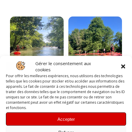
Gérer le consentement aux
cookies
Pour offrir les meilleures expériences, nous utilisons des technologies
Kayak sur place –
Promo week-end –
telles que les cookies pour stocker et/ou accéder aux informations des
1h30
Stand Up Paddle –
appareils. Le fait de consentir à ces technologies nous permettra de
1h30
traiter des données telles que le comportement de navigation ou les ID
TTC
A partir de 8 €
uniques sur ce site. Le fait de ne pas consentir ou de retirer son
5€/pers les week end
consentement peut avoir un effet négatif sur certaines caractéristiques
Location de kayak (1 place) sur
et fonctions.
l’Isle à Marsac. Embarquez et
Location de Stand Up Paddle sur
débarquez au même endroit, et
l’Isle à Marsac. Embarquez et
accordez-vous un moment
débarquez au même endroit, et
Accepter
d’1h30 de tranquillité seul sur la
accordez-vous un moment
rivière.
d’1h30 de tranquillité seul sur la
rivière.