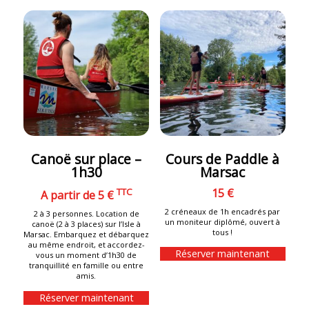
Canoë sur place –
Cours de Paddle à
1h30
Marsac
TTC
15 €
A partir de 5 €
2 créneaux de 1h encadrés par
2 à 3 personnes. Location de
un moniteur diplômé, ouvert à
canoë (2 à 3 places) sur l’Isle à
tous !
Marsac. Embarquez et débarquez
au même endroit, et accordez-
Réserver maintenant
vous un moment d’1h30 de
tranquillité en famille ou entre
amis.
Réserver maintenant