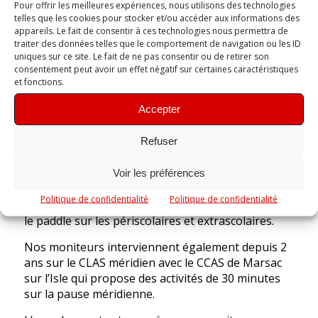
Découvrir toutes nos Activités
Pour offrir les meilleures expériences, nous utilisons des technologies
telles que les cookies pour stocker et/ou accéder aux informations des
appareils. Le fait de consentir à ces technologies nous permettra de
traiter des données telles que le comportement de navigation ou les ID
uniques sur ce site. Le fait de ne pas consentir ou de retirer son
Le Périscolaire et
consentement peut avoir un effet négatif sur certaines caractéristiques
et fonctions.
l'Extrascolaire
Accepter
Refuser
Depuis plusieurs années le club de Canoë-Kayak
de Marsac sur l’Isle propose aux Centres de
Voir les préférences
Loisirs (ALSH et ACM) différents types
Politique de confidentialité
Politique de confidentialité
d’animations pour découvrir le canoë, le kayak et
le paddle sur les périscolaires et extrascolaires.
Nos moniteurs interviennent également depuis 2
ans sur le CLAS méridien avec le CCAS de Marsac
sur l’Isle qui propose des activités de 30 minutes
sur la pause méridienne.