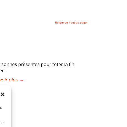
Retour en haut de page
rsonnes présentes pour fêter la fin
ée !
voir plus
→
es
tir