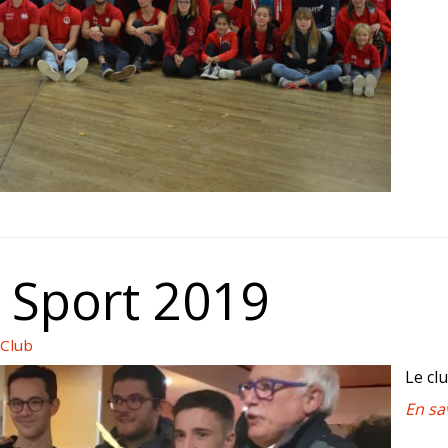
u Sport 2019
 Club
Le cl
En sa