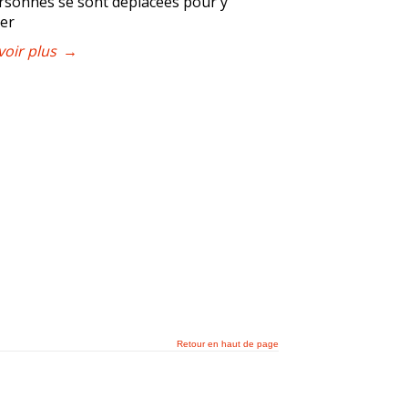
rsonnes se sont déplacées pour y
ter
voir plus
→
Retour en haut de page