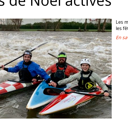
 de Noël actives
Les m
les fê
En sa