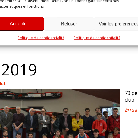
de retirer son consentement peut avoir un effet négatif sur certaines
actéristiques et fonctions.
Accepter
Refuser
Voir les préférence
Politique de confidentialité
Politique de confidentialité
 2019
lub
70 pe
club !
En sa