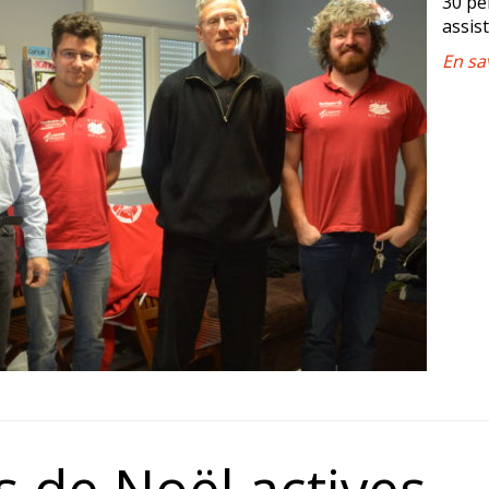
30 pe
assis
En sa