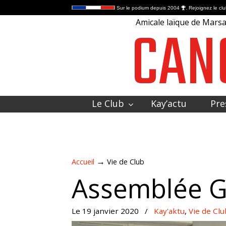
Sur le podium depuis 2004
. Rejoignez le clu
CAN
Amicale laïque de Marsac
Le Club
Kay’actu
Pre
Contactez-nous
→
Accueil
Vie de Club
Assemblée G
Le 19 janvier 2020
/
Kay'aktu
,
Vie de Clu