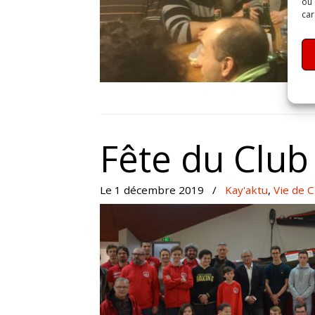
ou 
car
Fête du Club
Le 1 décembre 2019
/
Kay'aktu
,
Vie de C