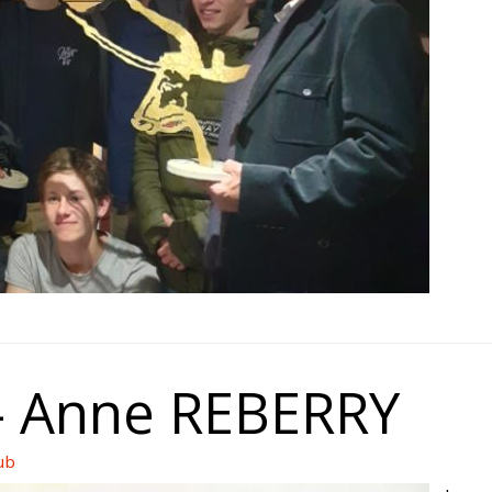
 – Anne REBERRY
ub