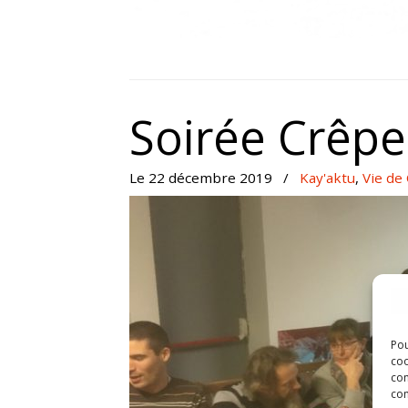
Soirée Crêpe
Le 22 décembre 2019
/
Kay'aktu
,
Vie de
Pou
coo
con
com