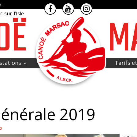
b !
OË
M
-sur-l’Isle
stations
Tarifs e
énérale 2019
b