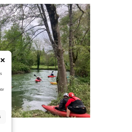
es
tir
s