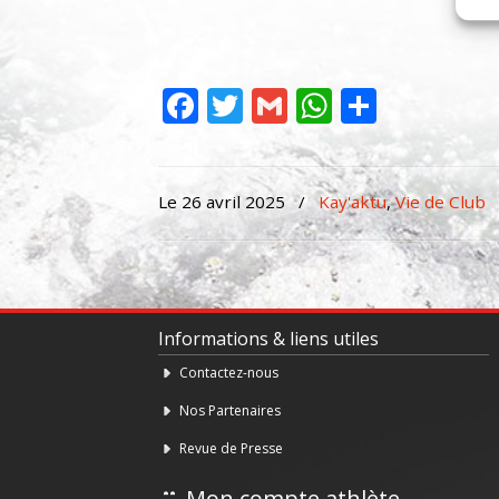
Facebook
Twitter
Gmail
WhatsAp
Partag
Le 26 avril 2025
/
Kay'aktu
,
Vie de Club
Informations & liens utiles
Contactez-nous
Nos Partenaires
Revue de Presse
Mon compte athlète