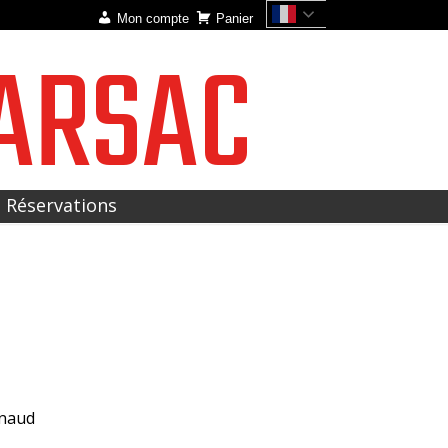
Mon compte
Panier
ARSAC
t Réservations
lnaud