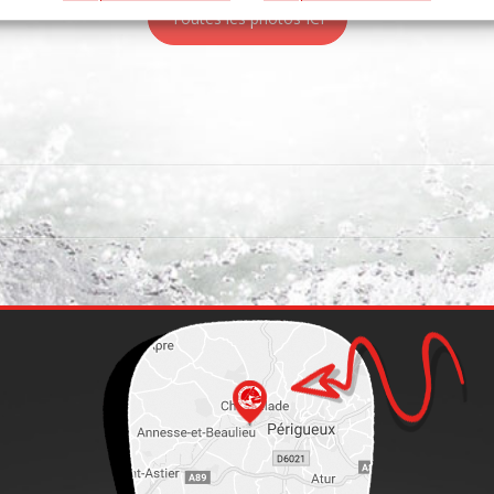
Toutes les photos ICI
p
er