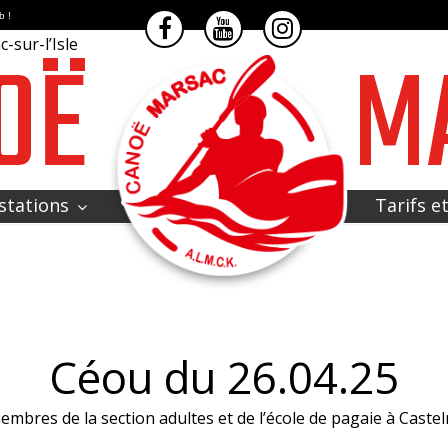
b !
OË
M
-sur-l’Isle
stations
Tarifs e
Céou du 26.04.25
embres de la section adultes et de l’école de pagaie à Caste