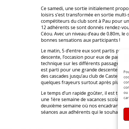
Ce samedi, une sortie initialement propo
loisirs s’est transformée en sortie multi-
compétiteurs du club sont à Pau pour un
12 adhérents se sont donnés rendez-vous
Céou. Avec un niveau d’eau de 0.80m, le c
bonnes sensations aux participants !
Le matin, 5 d’entre eux sont partis pour
descente, l’occasion pour eux de parfaire
technique sur les différents passages. L’
est parti pour une grande descente en b
Pou
des cascades jusqu’au club de Castelnaud
coo
quelques frayeurs surtout après plus de
con
com
Le temps d’un rapide goûter, il est temp
ou 
car
une 1ère semaine de vacances scolaires b
deuxième semaine où nos encadrants bé
séances aux adhérents qui le souhaitent 