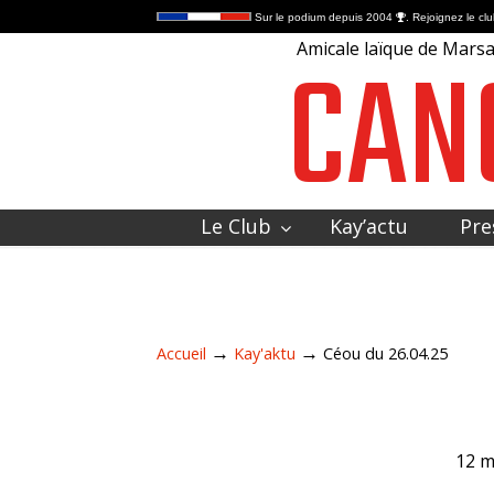
Sur le podium depuis 2004
. Rejoignez le clu
CAN
Amicale laïque de Marsac
Le Club
Kay’actu
Pre
Contactez-nous
→
→
Accueil
Kay'aktu
Céou du 26.04.25
12 m