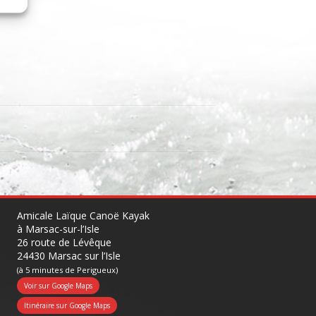
Amicale Laïque Canoë Kayak
à Marsac-sur-l’Isle
26 route de Lévêque
24430 Marsac sur l’Isle
(à 5 minutes de Perigueux)
Voir sur Google Maps
Itinéraire sur Google Maps