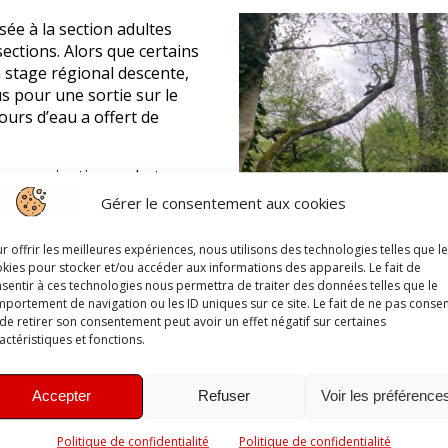
sée à la section adultes
sections. Alors que certains
 stage régional descente,
 pour une sortie sur le
ours d’eau a offert de
 une navigation en bateau
 leur aisance et leur
Gérer le consentement aux cookies
après-midi, tout le monde
ateau plastique du camping
r offrir les meilleures expériences, nous utilisons des technologies telles que l
. Le dernier rapide a donné
kies pour stocker et/ou accéder aux informations des appareils. Le fait de
 2h15 de navigation.
sentir à ces technologies nous permettra de traiter des données telles que le
portement de navigation ou les ID uniques sur ce site. Le fait de ne pas consen
s du retour à Marsac ! Après
de retirer son consentement peut avoir un effet négatif sur certaines
actéristiques et fonctions.
ien remplie, place à la
névoles proposeront des
!
Accepter
Refuser
Voir les préférence
Politique de confidentialité
Politique de confidentialité