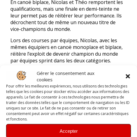
En canoë biplace, Nicolas et Théo remportent les
qualifications, mais une finale en demi-teinte ne
leur permet pas de réitérer leur performance. Ils
décrochent tout de même un nouveau titre de
vice-champions du monde.
Lors des courses par équipes, Nicolas, avec les
mêmes équipiers en canoë monoplace et biplace,
réitère l’exploit de devenir champion du monde
par équipes sprint dans les deux catégories.
Maxence, avec une équipe légèrement modifiée
Gérer le consentement aux
grâce au remplacement de Clément Monjanel par
cookies
Luca Barone (Marseille Mazargues), monte encore
Pour offrir les meilleures expériences, nous utilisons des technologies
sur la deuxième marche du podium et décroche
telles que les cookies pour stocker et/ou accéder aux informations des
appareils. Le fait de consentir à ces technologies nous permettra de
ainsi un nouveau titre de vice-champion du
traiter des données telles que le comportement de navigation ou les ID
monde.
uniques sur ce site. Le fait de ne pas consentir ou de retirer son
consentement peut avoir un effet négatif sur certaines caractéristiques
et fonctions.
Accepter