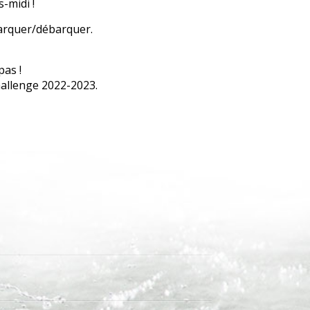
-midi !
barquer/débarquer.
pas !
hallenge 2022-2023.