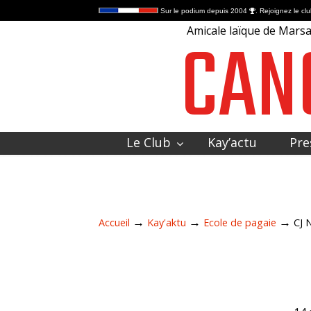
Sur le podium depuis 2004
. Rejoignez le clu
CAN
Amicale laïque de Marsac
Le Club
Kay’actu
Pre
Contactez-nous
→
→
→
Accueil
Kay'aktu
Ecole de pagaie
CJ 