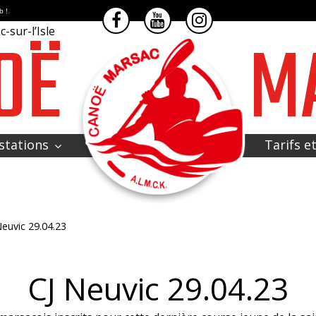
b !
OË
M
-sur-l’Isle
stations
Tarifs e
Neuvic 29.04.23
CJ Neuvic 29.04.23