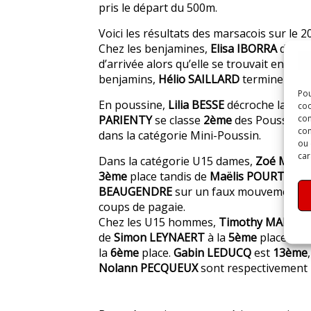
pris le départ du 500m.
Voici les résultats des marsacois sur le 2
Chez les benjamines,
Elisa IBORRA
dessal
d’arrivée alors qu’elle se trouvait en 2èm
benjamins,
Hélio SAILLARD
termine à la
Pou
En poussine,
Lilia BESSE
décroche la
1èr
coo
PARIENTY
se classe
2ème
des Poussins 
con
com
dans la catégorie Mini-Poussin.
ou 
car
Dans la catégorie U15 dames,
Zoé MARY
3ème
place tandis de
Maëlis POURTEYR
BEAUGENDRE
sur un faux mouvement de
coups de pagaie.
Chez les U15 hommes,
Timothy MARIE
se
de
Simon LEYNAERT
à la
5ème
place et d’
la
6ème
place.
Gabin LEDUCQ
est
13ème
Nolann PECQUEUX
sont respectivement