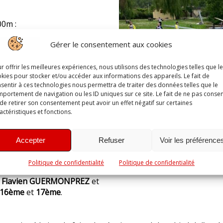
00m :
e juste avant la ligne
Gérer le consentement aux cookies
e position. Chez les
7ème
place.
r offrir les meilleures expériences, nous utilisons des technologies telles que l
e
place.
Aurel ZUM TOBEL-
kies pour stocker et/ou accéder aux informations des appareils. Le fait de
tout comme son frère
Alexis
sentir à ces technologies nous permettra de traiter des données telles que le
portement de navigation ou les ID uniques sur ce site. Le fait de ne pas consen
de retirer son consentement peut avoir un effet négatif sur certaines
actéristiques et fonctions.
accroche le podium à la
ON
arrive
4ème
.
Suzon
ssale lors des premiers
Accepter
Refuser
Voir les préférence
 hisse à la
2ème
place suivit
Politique de confidentialité
Politique de confidentialité
Ethan DA SILVA TRICOIRE
à
,
Flavien GUERMONPREZ
et
16ème
et
17ème
.