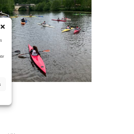
es
tir
s