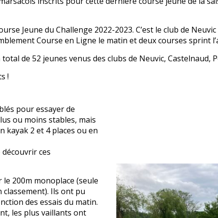
marsacois inscrits pour cette dernière course jeune de la sa
Course Jeune du Challenge 2022-2023. C’est le club de Neuvic 
blement Course en Ligne le matin et deux courses sprint l’
 total de 52 jeunes venus des clubs de Neuvic, Castelnaud, P
s !
mblés pour essayer de
lus ou moins stables, mais
n kayak 2 et 4 places ou en
 découvrir ces
ur le 200m monoplace (seule
n classement). Ils ont pu
nction des essais du matin.
t, les plus vaillants ont