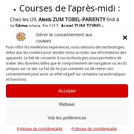
Courses de l’après-midi :
Chez les U9,
Alexis ZUM TOBEL-PARIENTY
finit à
la
5ème
place. En U12,
Aurel ZUM TOBEL-
PARIENTY
et
Raphaël MATTIUS
renouvellent
Gérer le consentement aux
respectivement leur
5ème
et
13ème
place.
cookies
Pour offrir les meilleures expériences, nous utilisons des technologies
Chez les U15 dames en canoë cette fois-ci,
Elisa
telles que les cookies pour stocker et/ou accéder aux informations des
IBORRA
prend la
1ère
place, ex-aequo avec Isaure
appareils. Le fait de consentir à ces technologies nous permettra de
de Castelnaud, et
Zoé MARY
la
2ème
place.
traiter des données telles que le comportement de navigation ou les ID
uniques sur ce site. Le fait de ne pas consentir ou de retirer son
consentement peut avoir un effet négatif sur certaines caractéristiques
Pour les U15 hommes, également en canoë,
Ethan
et fonctions.
DA SILVA-TRICOIRE
prend la
5ème
place,
Léo
BONNIN
la
7ème
place,
Nolann PECQUEUX
est
Accepter
9ème
,
Simon LEYNAERT 10ème
,
Gabin LEDUCQ
15ème
,
Thomas CHASSAING 16ème
.
Refuser
Voir les préférences
Politique de confidentialité
Politique de confidentialité