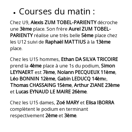
Courses du matin :
Chez U9,
Alexis ZUM TOBEL-PARIENTY
décroche
une
3ème
place. Son frère
Aurel ZUM TOBEL-
PARIENTY
réalise une très belle
5ème
place chez
les U12 suivi de
Raphaël MATTIUS
à la
13ème
place.
Chez les U15 hommes,
Ethan DA SILVA TRICOIRE
prend la
4ème
place à une 1s du podium,
Simon
LEYNAERT
est
7ème
,
Nolann PECQUEUX 11ème
,
Léo BONNIN 12ème
,
Gabin LEDUCQ 14èm
e,
Thomas CHASSAING 15ème
,
Arthur ZIANE 23ème
et
Lucas EYNAUD LE MAIRE 26ème
.
Chez les U15 dames,
Zoé MARY
et
Elisa IBORRA
complètent le podium en terminant
respectivement
2ème
et
3ème
.