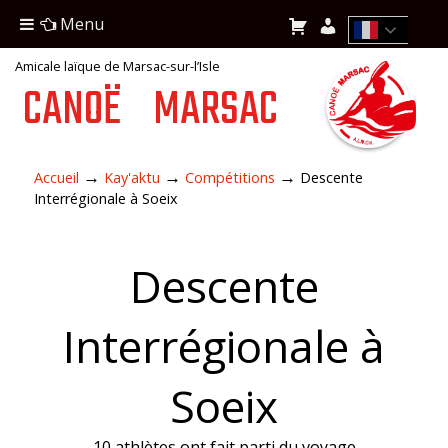
Menu
Amicale laïque de Marsac-sur-l’Isle
CANOË
MARSAC
→
→
→
Accueil
Kay'aktu
Compétitions
Descente
Interrégionale à Soeix
Descente
Interrégionale à
Soeix
10 athlètes ont fait parti du voyage