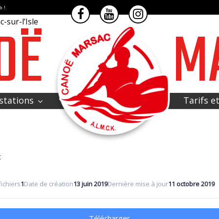
b !
OË
M
-sur-l’Isle
stations
Tarifs e
t
ichiers
1
Date de création
13 juin 2019
Dernière mise à jour
11 octobre 2019
Télécharger