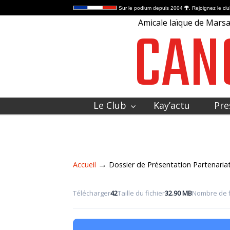
Sur le podium depuis 2004
. Rejoignez le clu
CAN
Amicale laïque de Marsac
Le Club
Kay’actu
Pre
Contactez-nous
→
Accueil
Dossier de Présentation Partenaria
Télécharger
42
Taille du fichier
32.90 MB
Nombre de f