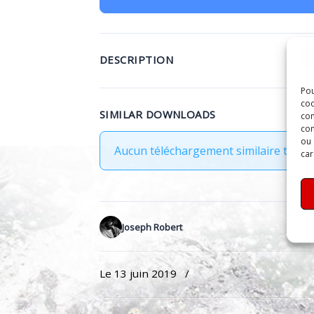
DESCRIPTION
Pou
coo
SIMILAR DOWNLOADS
con
com
ou 
Aucun téléchargement similaire trouvé
car
Joseph Robert
Le 13 juin 2019
/