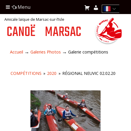
Menu
Amicale laïque de Marsac-sur-l’Isle
CANOË
MARSAC
→
→
Accueil
Galeries Photos
Galerie compétitions
COMPÉTITIONS
»
2020
»
RÉGIONAL NEUVIC 02.02.20