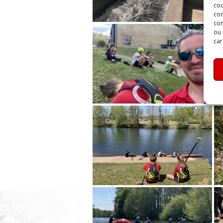
coo
con
com
ou 
car