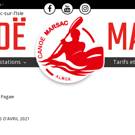
b !
OË
M
-sur-l’Isle
stations
Tarifs e
e Pagaie
 D'AVRIL 2021