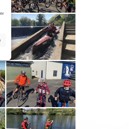
tir
s