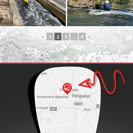
◄
1
2
3
...
8
►