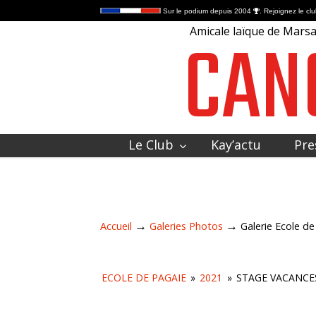
Sur le podium depuis 2004
. Rejoignez le clu
CAN
Amicale laïque de Marsac
Le Club
Kay’actu
Pre
Contactez-nous
→
→
Accueil
Galeries Photos
Galerie Ecole d
ECOLE DE PAGAIE
»
2021
»
STAGE VACANCES