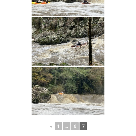
◄
1
...
6
7