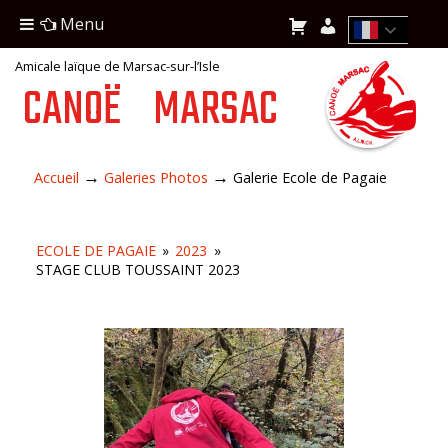
Menu
Amicale laïque de Marsac-sur-l’Isle
CANOË
MARSAC
→
→
Accueil
Galeries Photos
Galerie Ecole de Pagaie
ECOLE DE PAGAIE
»
2023
»
STAGE CLUB TOUSSAINT 2023