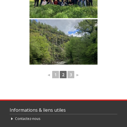
◄
1
2
3
►
Informations & liens utiles
Contactez-nous