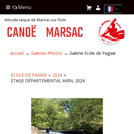
Menu
Amicale laïque de Marsac-sur-l’Isle
CANOË
MARSAC
→
→
Accueil
Galeries Photos
Galerie Ecole de Pagaie
ECOLE DE PAGAIE
»
2024
»
STAGE DÉPARTEMENTAL AVRIL 2024