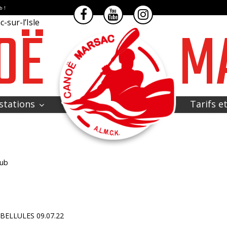
b !
OË
M
-sur-l’Isle
stations
Tarifs e
lub
BELLULES 09.07.22