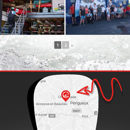
1
2
►