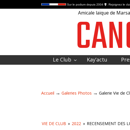
Sur le podium depuis 2004
. Rejoignez le clu
CAN
Amicale laïque de Marsac
Le Club
Kay’actu
Pre
Contactez-nous
→
→
Accueil
Galeries Photos
Galerie Vie de C
VIE DE CLUB
»
2022
»
RECENSEMENT DES LI