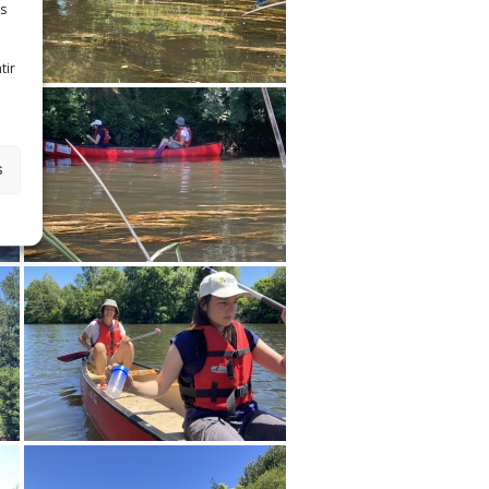
es
tir
s