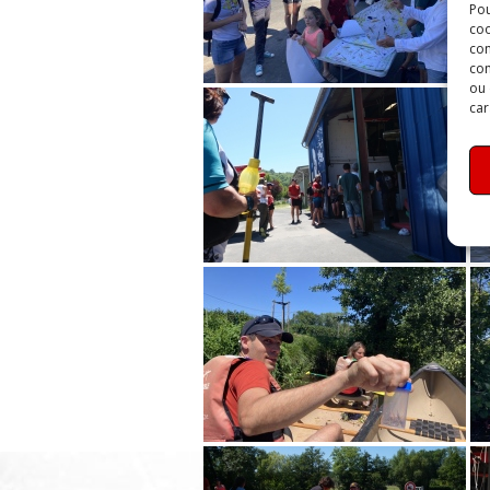
Pou
coo
con
com
ou 
car