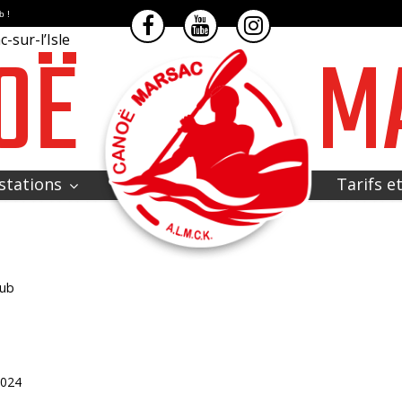
b !
OË
M
-sur-l’Isle
stations
Tarifs e
lub
024