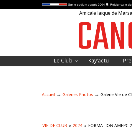
Sur le podium depuis 2004
. Rejoignez le clu
CAN
Amicale laïque de Marsac
Le Club
Kay’actu
Pre
Contactez-nous
→
→
Accueil
Galeries Photos
Galerie Vie de C
VIE DE CLUB
»
2024
»
FORMATION AMFPC 2