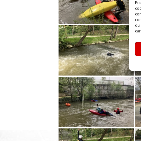
Pou
coo
con
com
ou 
car