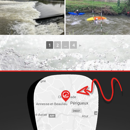
1
2
...
4
►