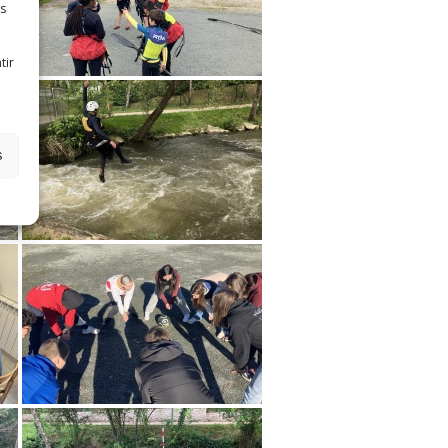
es
tir
s