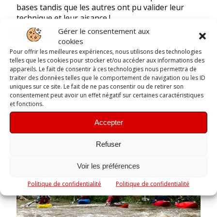
bases tandis que les autres ont pu valider leur
technique et leur aisance !
Gérer le consentement aux
Après cette séance arrosée, un bon chocolat
cookies
chaud attendait nos kayakistes et leur moniteur !
Pour offrir les meilleures expériences, nous utilisons des technologies
telles que les cookies pour stocker et/ou accéder aux informations des
appareils. Le fait de consentir à ces technologies nous permettra de
traiter des données telles que le comportement de navigation ou les ID
Toutes les photos ICI
uniques sur ce site. Le fait de ne pas consentir ou de retirer son
consentement peut avoir un effet négatif sur certaines caractéristiques
et fonctions.
Accepter
Refuser
Voir les préférences
Politique de confidentialité
Politique de confidentialité