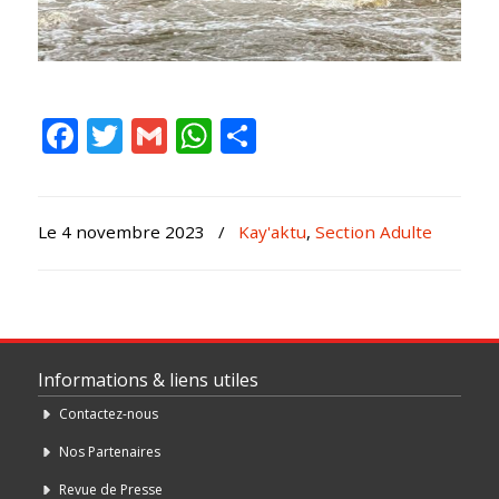
Facebook
Twitter
Gmail
WhatsApp
Partager
Le 4 novembre 2023
/
Kay'aktu
,
Section Adulte
Informations & liens utiles
Contactez-nous
Nos Partenaires
Revue de Presse