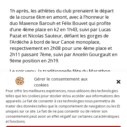
1h après, les athlètes du club prenaient le départ
de la course 6km en amont, avec à l’honneur le
duo Maxence Barouh et Félix Bouvet qui profite
d’une 4ème place en k2 en 1h43, suivi par Lucas
Pazat et Nicolas Sauteur, défiant les gorges de
l’Ardèche à bord de leur Canoë monoplace,
respectivement en 2h08 pour une 4ème place et
2h11 passant 7ème, suivi par Ancelin Gourgault en
9ème position en 2h19.
Le soir venu, la traditionnelle fête du Marathon
s’est embrasée dans une ambiance bleue métal et
Gérer le consentement aux
festive regroupant ainsi tous les participants au
cookies
milieu d’un moment convivial.
Pour offrir les meilleures expériences, nous utilisons des technologies
telles que les cookies pour stocker et/ou accéder aux informations des
appareils. Le fait de consentir à ces technologies nous permettra de
traiter des données telles que le comportement de navigation ou les ID
uniques sur ce site. Le fait de ne pas consentir ou de retirer son
consentement peut avoir un effet négatif sur certaines caractéristiques
et fonctions.