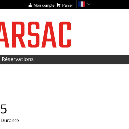
Mon compte
Panier
ARSAC
t Réservations
25
a Durance