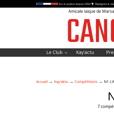
Sur le podium depuis 2004
. Rejoignez le clu
CAN
Amicale laïque de Marsac
Le Club
Kay’actu
Pre
Contactez-nous
→
→
→
Accueil
Kay'aktu
Compétitions
N1 L’A
N
7 compét