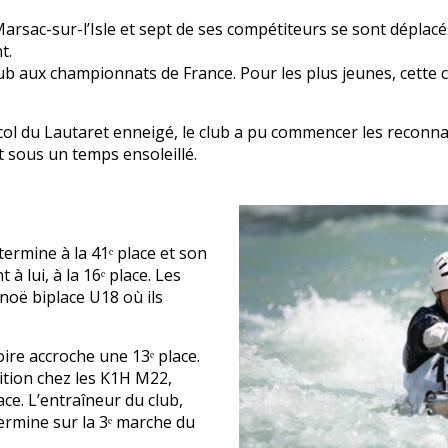
arsac-sur-l’Isle et sept de ses compétiteurs se sont déplacé
t.
 club aux championnats de France. Pour les plus jeunes, cett
ol du Lautaret enneigé, le club a pu commencer les reconna
t sous un temps ensoleillé.
ermine à la 41ᵉ place et son
à lui, à la 16ᵉ place. Les
noë biplace U18 où ils
ire accroche une 13ᵉ place.
tion chez les K1H M22,
ce. L’entraîneur du club,
ermine sur la 3ᵉ marche du