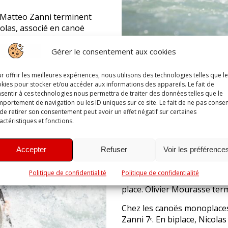
 Matteo Zanni terminent
icolas, associé en canoë
-la-Sorgue), finit à la
Gérer le consentement aux cookies
 M22 accroche une belle 8ᵉ
r offrir les meilleures expériences, nous utilisons des technologies telles que l
3ᵉ marche du podium K1D M.
kies pour stocker et/ou accéder aux informations des appareils. Le fait de
sentir à ces technologies nous permettra de traiter des données telles que le
portement de navigation ou les ID uniques sur ce site. Le fait de ne pas consen
de retirer son consentement peut avoir un effet négatif sur certaines
Le lundi de Pâques était, lui
actéristiques et fonctions.
Chez les K1H U18, Timothy Ma
quant à lui, déclarer forfait
Accepter
Refuser
Voir les préférence
santé.
Chez les K1H U21, Corentin 
Politique de confidentialité
Politique de confidentialité
13ᵉ place. Tom Ydoux en K1
place. Olivier Mourasse ter
Chez les canoës monoplaces
Zanni 7ᵉ. En biplace, Nicola