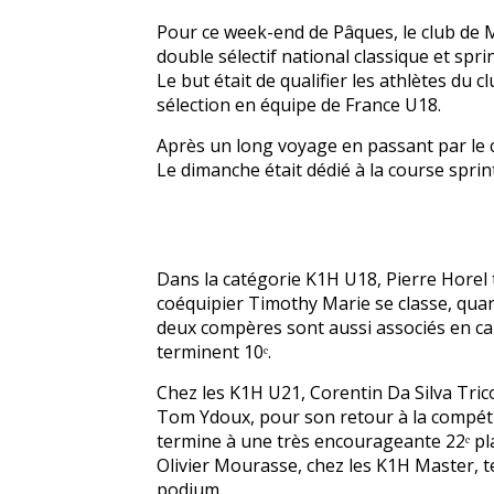
Pour ce week-end de Pâques, le club de M
double sélectif national classique et sprin
Le but était de qualifier les athlètes du
sélection en équipe de France U18.
Après un long voyage en passant par le c
Le dimanche était dédié à la course sprin
Dans la catégorie K1H U18, Pierre Horel t
coéquipier Timothy Marie se classe, quant 
deux compères sont aussi associés en ca
terminent 10ᵉ.
Chez les K1H U21, Corentin Da Silva Trico
Tom Ydoux, pour son retour à la compéti
termine à une très encourageante 22ᵉ pla
Olivier Mourasse, chez les K1H Master, t
podium.