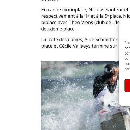
En canoë monoplace, Nicolas Sauteur et
respectivement à la 1ʳᵉ et à la 5ᵉ place. N
biplace avec Théo Viens (club de L’Isle-sur
deuxième place.
Du côté des dames, Alice Schmitt en K1D
Pou
place et Cécile Vallaeys termine sur la 
coo
con
com
ou 
car