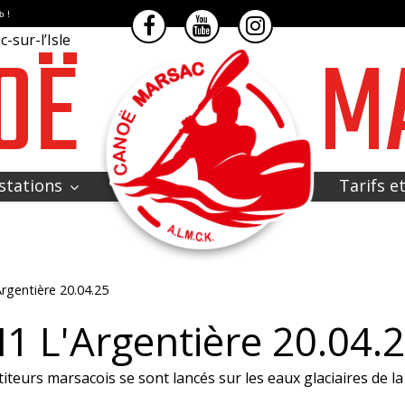
b !
OË
M
-sur-l’Isle
stations
Tarifs e
rgentière 20.04.25
1 L'Argentière 20.04.
iteurs marsacois se sont lancés sur les eaux glaciaires de l