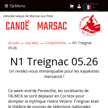
Menu
Amicale laïque de Marsac-sur-l’Isle
CANOË
MARSAC
→
→
→
Accueil
Kay'aktu
Compétitions
N1 Treignac
05.26
N1 Treignac 05.26
Un rendez-vous immanquable pour les kayakistes
marsacois !
Ce week-end de Pentecôte, les sociétaires de
l’ALMCK se sont déplacer en Corrèze pour
dompter la mythique rivière Vézère. Treignac était
le théâtre de courses de sélections nationales