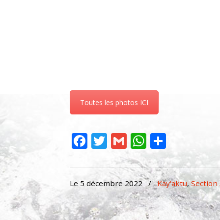
Toutes les photos ICI
Facebook
Twitter
Gmail
WhatsAp
Partag
Le 5 décembre 2022
/
Kay'aktu
,
Section