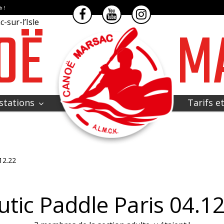
b !
OË
M
-sur-l’Isle
stations
Tarifs e
12.22
tic Paddle Paris 04.1