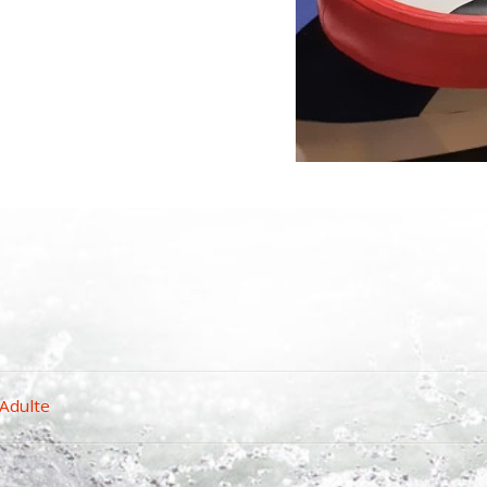
p
er
 Adulte