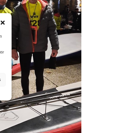
es
tir
s