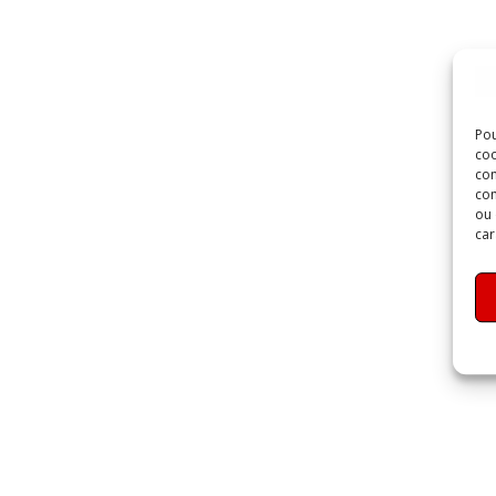
Pou
coo
con
com
ou 
car