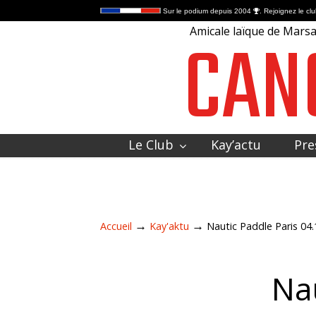
Sur le podium depuis 2004
. Rejoignez le clu
CAN
Amicale laïque de Marsac
Le Club
Kay’actu
Pre
Contactez-nous
→
→
Accueil
Kay'aktu
Nautic Paddle Paris 04.
Nau