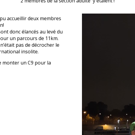
2 membres de la section adulte y étaient !
 pu accueillir deux membres
n!
ont donc élancés au levé du
 pour un parcours de 11km.
 n’était pas de décrocher le
ational insolite.
 de monter un C9 pour la