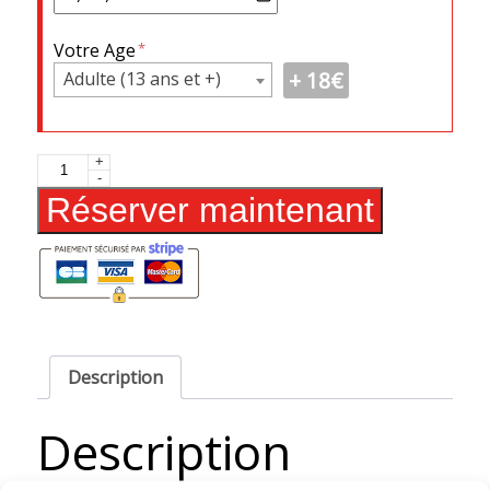
Votre Age
18
€
Adulte (13 ans et +)
quantité
+
-
de
Réserver maintenant
Randonnée
en
Canoë
-
Marsac-
Gravelle
-
Description
2h30
Description