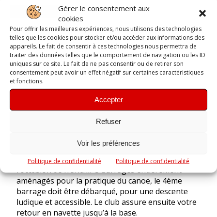
🛶 Randonnée Canoë 2h30
Gérer le consentement aux
cookies
sur l’Isle en Dordogne
Pour offrir les meilleures expériences, nous utilisons des technologies
telles que les cookies pour stocker et/ou accéder aux informations des
À seulement 5 minutes de Périgueux, profitez
appareils. Le fait de consentir à ces technologies nous permettra de
traiter des données telles que le comportement de navigation ou les ID
d’une belle balade en canoë au cœur de la
uniques sur ce site. Le fait de ne pas consentir ou de retirer son
Dordogne dans un cadre naturel calme et
consentement peut avoir un effet négatif sur certaines caractéristiques
préservé. Au départ de notre base de location à
et fonctions.
Marsac-sur-l’Isle, située à côté de la piscine du
Grand Périgueux, embarquez pour une
Accepter
randonnée de 9 km sur l’Isle, idéale pour partager
un moment convivial en famille ou entre amis.
Refuser
À bord d’un canoë de 2 à 3 places, vous naviguerez
Voir les préférences
en autonomie pendant environ 2h30 jusqu’à
Gravelle. Tout au long du parcours, vous aurez
Politique de confidentialité
Politique de confidentialité
l’occasion de franchir 3 barrages entièrement
aménagés pour la pratique du canoë, le 4ème
barrage doit être débarqué, pour une descente
ludique et accessible. Le club assure ensuite votre
retour en navette jusqu’à la base.