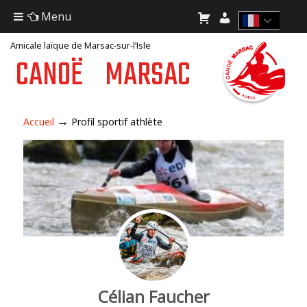
Menu
Amicale laïque de Marsac-sur-l’Isle
CANOË
MARSAC
→
Accueil
Profil sportif athlète
Célian Faucher