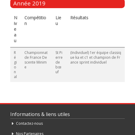
Année 2019
N
Compétitio
Lie
Résultats
iv
n
u
e
a
u
R
Championnat
St Pi
(Individuel) 1er équipe classiq
é
de France De
erre
ue ka et c1 et champion de Fr
gi
scente Minim
de
ance sprint individuel
o
e
bœ
n
uf
al
Informations & liens utiles
Contactez-nous
Nos Partenaires