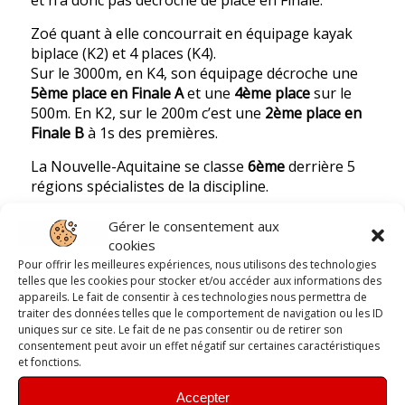
et n’a donc pas décroché de place en Finale.
Zoé quant à elle concourrait en équipage kayak
biplace (K2) et 4 places (K4).
Sur le 3000m, en K4, son équipage décroche une
5ème
place en Finale A
et une
4ème place
sur le
500m. En K2, sur le 200m c’est une
2ème place en
Finale B
à 1s des premières.
La Nouvelle-Aquitaine se classe
6ème
derrière 5
régions spécialistes de la discipline.
Les néo-aquitains n’ont pas démérité, comme Zoé
Gérer le consentement aux
et Julie, qui reviennent avec un large sourire et
cookies
plein de nouvelles expériences.
Pour offrir les meilleures expériences, nous utilisons des technologies
telles que les cookies pour stocker et/ou accéder aux informations des
appareils. Le fait de consentir à ces technologies nous permettra de
traiter des données telles que le comportement de navigation ou les ID
Le club remercie toute l’équipe encadrante qui a
uniques sur ce site. Le fait de ne pas consentir ou de retirer son
encouragé et suivi les jeunes lors des stages
consentement peut avoir un effet négatif sur certaines caractéristiques
préparatoires et tout au long des Régates !
et fonctions.
Accepter