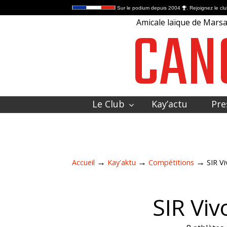
Sur le podium depuis 2004
. Rejoignez le clu
CAN
Amicale laïque de Marsac
Le Club
Kay’actu
Pre
Contactez-nous
→
→
→
Accueil
Kay'aktu
Compétitions
SIR V
SIR Viv