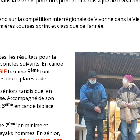
 dans la Vienne, pour un sprint et une classique de niveau in
end sur la compétition interrégionale de Vivonne dans la Vie
ières courses sprint et classique de l’année.
s, les résultats pour la
, sont les suivants. En canoë
ème
RIE
termine
5
tout
ës monoplaces cadet.
séniors tandis que, en
se. Accompagné de son
ème
t
3
en canoë biplace
ème
ne
2
en minime et
kayaks hommes. En sénior,