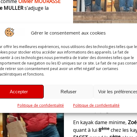
t comme
Olivier MOURASSE
me MULLER
s’adjuge la
Gérer le consentement aux cookies
Le dimanche, sur un sprint 
r offrir les meilleures expériences, nous utilisons des technologies telles que l
kies pour stocker et/ou accéder aux informations des appareils. Le fait de
ont obtenu de belles places.
sentir à ces technologies nous permettra de traiter des données telles que le
ème
podium, à la
4
place en 
portement de navigation ou les ID uniques sur ce site. Le fait de ne pas consen
ème
de retirer son consentement peut avoir un effet négatif sur certaines
finit quant à lui à la
3
pla
actéristiques et fonctions.
Frédéric MARY
remporte une 
ème
FORCET
prend la
6
place
Accepter
Refuser
Voir les préférence
Tout comme en classique,
F
ème
prennent la
3
place en c
Politique de confidentialité
Politique de confidentialité
mixte, l’équipage
Forcet/For
En kayak dame minime,
Zoé
ème
quant à lui
8
chez les k
ème