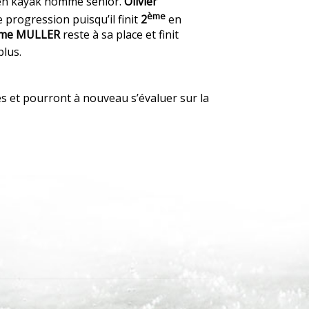
en kayak homme sénior.
Olivier
ème
e progression puisqu’il finit
2
en
ôme MULLER
reste à sa place et finit
plus.
s et pourront à nouveau s’évaluer sur la