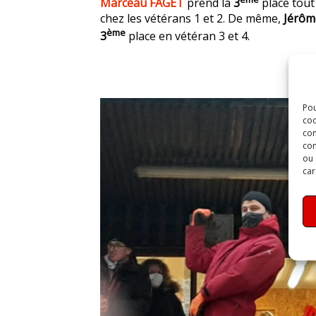
Marceau FAGET
prend la
3
place tou
chez les vétérans 1 et 2. De même,
Jérô
ème
3
place en vétéran 3 et 4.
Pou
coo
con
com
ou 
car