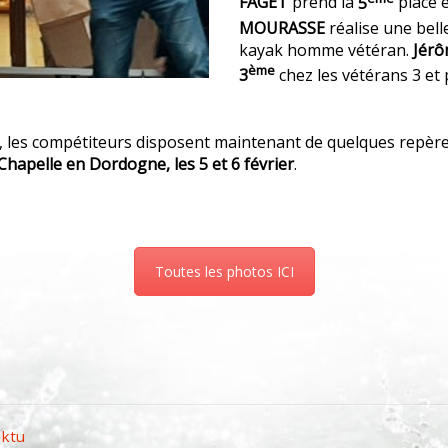
FAGET
prend la
5
place 
MOURASSE
réalise une bell
kayak homme vétéran.
Jér
ème
3
chez les vétérans 3 et 
e, les compétiteurs disposent maintenant de quelques repère
hapelle en Dordogne, les 5 et 6 février
.
Toutes les photos ICI
p
er
aktu