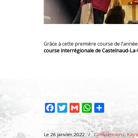
Grâce à cette première course de l’anné
course interrégionale de Castelnaud-La-C
Facebook
Twitter
Gmail
WhatsAp
Partag
Le 26 janvier 2022
/
Compétitions
,
Kay'