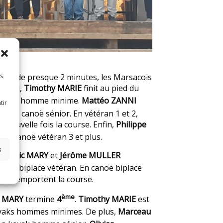
long de presque 2 minutes, les Marsacois
es
 Ainsi,
Timothy MARIE
finit au pied du
canoë homme minime.
Mattéo ZANNI
tir
ce en canoë sénior. En vétéran 1 et 2,
nouvelle fois la course. Enfin,
Philippe
 en canoë vétéran 3 et plus.
s
rédéric MARY
et
Jérôme MULLER
anoë biplace vétéran. En canoë biplace
cet
remportent la course.
ème
 MARY
termine
4
.
Timothy MARIE
est
ayaks hommes minimes. De plus,
Marceau