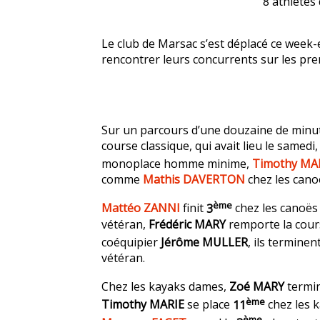
8 athlètes
Le club de Marsac s’est déplacé ce week-
rencontrer leurs concurrents sur les prem
Sur un parcours d’une douzaine de minute
course classique, qui avait lieu le samedi
monoplace homme minime,
Timothy MA
comme
Mathis DAVERTON
chez les cano
ème
Mattéo ZANNI
finit
3
chez les canoës 
vétéran,
Frédéric MARY
remporte la cour
coéquipier
Jérôme MULLER
, ils terminen
vétéran.
Chez les kayaks dames,
Zoé MARY
termi
ème
Timothy MARIE
se place
11
chez les 
ème