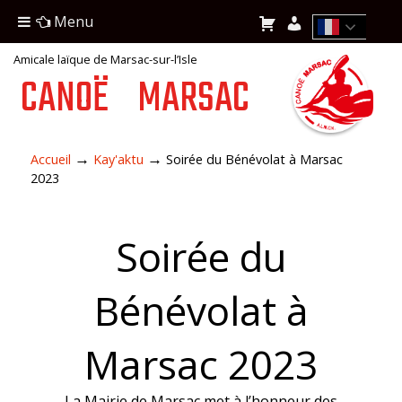
Menu
Amicale laïque de Marsac-sur-l’Isle
CANOË
MARSAC
→
→
Accueil
Kay'aktu
Soirée du Bénévolat à Marsac
2023
Soirée du
Bénévolat à
Marsac 2023
La Mairie de Marsac met à l’honneur des