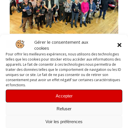
Gérer le consentement aux
cookies
Cette année donc nos deux bénévoles, Jean-Marc
Pour offrir les meilleures expériences, nous utilisons des technologies
et Fred, ont été mis à l’honneur mais bien
telles que les cookies pour stocker et/ou accéder aux informations des
évidemment le club n’oublie pas l’investissement
appareils. Le fait de consentir à ces technologies nous permettra de
de tous ses bénévoles et nous savons déjà que
traiter des données telles que le comportement de navigation ou les ID
l’opération sera renouvelée en 2024 ce qui
uniques sur ce site. Le fait de ne pas consentir ou de retirer son
permettra de mettre en avant une autre figure du
consentement peut avoir un effet négatif sur certaines caractéristiques
et fonctions.
tissus associatif marsacois et plus
particulièrement du club.
Accepter
Merci à eux deux et à tous nos bénévoles, sans qui
nos projets ne pourraient se réaliser !
Refuser
Voir les préférences