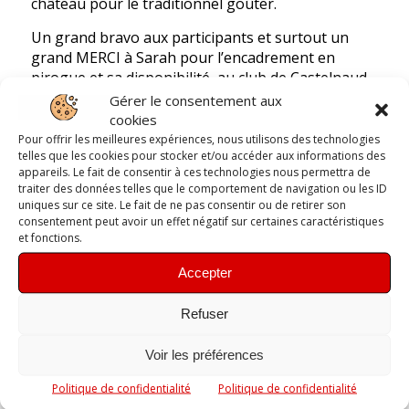
château pour le traditionnel goûter.
Un grand bravo aux participants et surtout un
grand MERCI à Sarah pour l’encadrement en
pirogue et sa disponibilité, au club de Castelnaud
pour l’accueil et nous avoir permis de manger et
Gérer le consentement aux
se changer au sec !
cookies
Pour offrir les meilleures expériences, nous utilisons des technologies
A bientôt sur le Céou avec on l’espère un peu plus
telles que les cookies pour stocker et/ou accéder aux informations des
d’eau !
appareils. Le fait de consentir à ces technologies nous permettra de
traiter des données telles que le comportement de navigation ou les ID
uniques sur ce site. Le fait de ne pas consentir ou de retirer son
consentement peut avoir un effet négatif sur certaines caractéristiques
et fonctions.
Accepter
Refuser
Voir les préférences
Politique de confidentialité
Politique de confidentialité