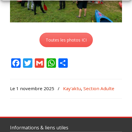
Toutes les photos ICI
Facebook
Twitter
Gmail
WhatsApp
Partager
Le 1 novembre 2025
/
Kay'aktu
,
Section Adulte
Informations & liens utiles