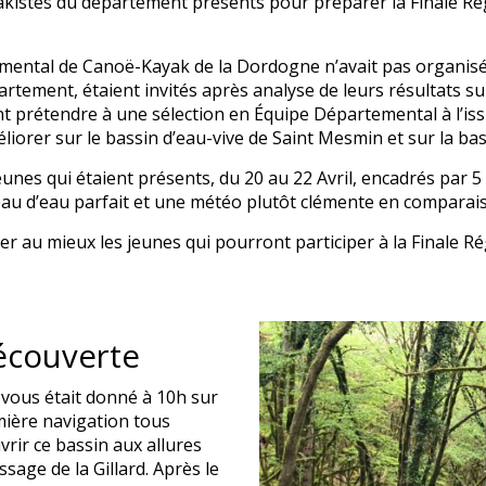
akistes du département présents pour préparer la Finale Rég
emental de Canoë-Kayak de la Dordogne n’avait pas organisé
rtement, étaient invités après analyse de leurs résultats su
 prétendre à une sélection en Équipe Départemental à l’is
éliorer sur le bassin d’eau-vive de Saint Mesmin et sur la ba
eunes qui étaient présents, du 20 au 22 Avril, encadrés par 5
au d’eau parfait et une météo plutôt clémente en comparaiso
arer au mieux les jeunes qui pourront participer à la Finale R
Découverte
-vous était donné à 10h sur
mière navigation tous
rir ce bassin aux allures
age de la Gillard. Après le