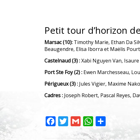
Petit tour d’horizon d
Marsac (10):
Timothy Marie, Ethan Da Sil
Beaugendre, Elisa Iborra et Maëlis Pour
Castelnaud (3) :
Xabi Nguyen Van, Isaure
Port Ste Foy (2) :
Ewen Marchesseau, Loui
Périgueux (3) :
Jules Vigier, Maxime Nako
Cadres :
Joseph Robert, Pascal Reyes, Da
Facebook
Twitter
Gmail
WhatsAp
Partag