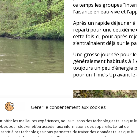
ce temps les groupes “interm
l’aisance en eau-vive et l’a
Après un rapide déjeuner à 
reparti pour une deuxième 
cette fois-ci, pour après re
s’entraînaient déjà sur le p
Une grosse journée pour les
généralement habitués à 1 o
toujours un peu d’énergie po
pour un Time’s Up avant le
urbatures
Gérer le consentement aux cookies
s jeunes, mais la motivation
r offrir les meilleures expériences, nous utilisons des technologies telles que l
kies pour stocker et/ou accéder aux informations des appareils. Le fait de
nt le matin sur le bassin de
sentir à ces technologies nous permettra de traiter des données telles que le
if de préparer des chronos