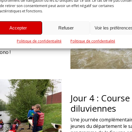
portement de navigation ou les ID uniques sur ce site. Le fait de ne pas consen
de retirer son consentement peut avoir un effet négatif sur certaines
actéristiques et fonctions.
 descendu 4 fois le bassin
r chrono sur un parcours de
 dit 4 remontées de bassin
Accepter
Refuser
Voir les préférence
Politique de confidentialité
Politique de confidentialité
on était bien présent et les
ono !
Jour 4 : Course
diluviennes
Une journée complémentaire
jeunes du département le sam