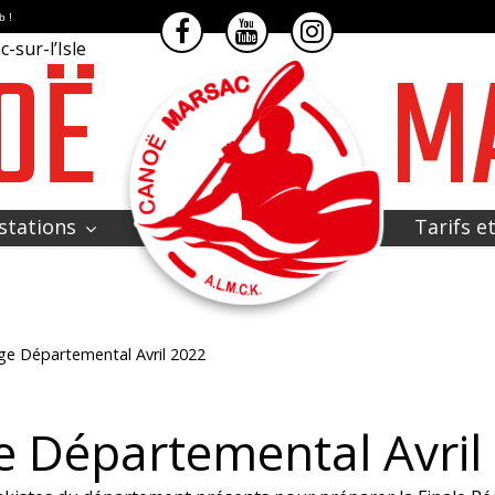
b !
OË
M
-sur-l’Isle
stations
Tarifs e
ge Départemental Avril 2022
e Départemental Avril