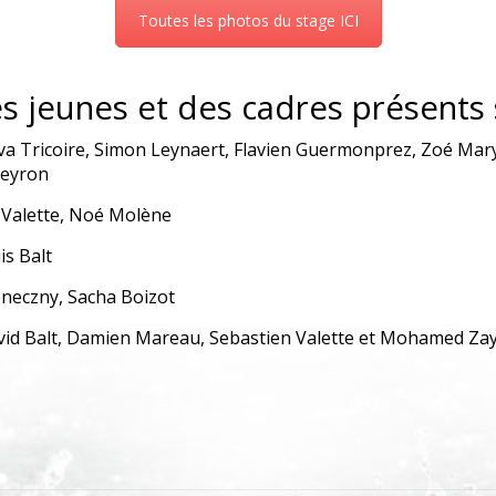
Toutes les photos du stage ICI
es jeunes et des cadres présents s
va Tricoire, Simon Leynaert, Flavien Guermonprez, Zoé Mary
teyron
 Valette, Noé Molène
s Balt
neczny, Sacha Boizot
vid Balt, Damien Mareau, Sebastien Valette et Mohamed Za
p
er