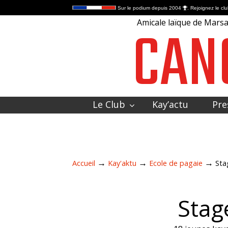
Sur le podium depuis 2004
. Rejoignez le clu
CAN
Amicale laïque de Marsac
Le Club
Kay’actu
Pre
Contactez-nous
→
→
→
Accueil
Kay'aktu
Ecole de pagaie
Sta
Stag