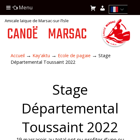
Menu
Amicale laïque de Marsac-sur-l’Isle
CANOË
MARSAC
→
→
→
Accueil
Kay'aktu
Ecole de pagaie
Stage
Départemental Toussaint 2022
Stage
Départemental
Toussaint 2022
19 marsacois au total ont pu profiter d’une ou