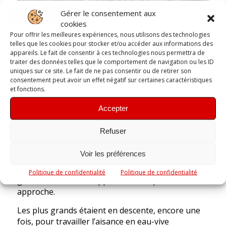
Gérer le consentement aux
cookies
Pour offrir les meilleures expériences, nous utilisons des technologies
Jour 2
telles que les cookies pour stocker et/ou accéder aux informations des
appareils. Le fait de consentir à ces technologies nous permettra de
Manque d’eau sur tout le département pour
traiter des données telles que le comportement de navigation ou les ID
uniques sur ce site. Le fait de ne pas consentir ou de retirer son
découvrir la pratique en eau-vive. Alors direction le
consentement peut avoir un effet négatif sur certaines caractéristiques
Lot-Et-Garonne à Tonneins sur le site des Roches.
et fonctions.
Pour les débutants, c’était un première approche
Accepter
de l’eau-vive en slalom ou bateau plastique, les
manœuvres de bases vu et revues le matin pour
Refuser
prendre confiance dans le courant lisse. L’après-
midi, ils ont même descendu tout le bassin et
Voir les préférences
franchis leurs premières vagues. Eclaboussés et
parfois même la tête sous l’eau, ils ont tous
Politique de confidentialité
Politique de confidentialité
gardés le sourire et appréciés cette première
approche.
Les plus grands étaient en descente, encore une
fois, pour travailler l’aisance en eau-vive