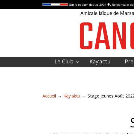
Sur le podium depuis 2004
. Rejoignez le clu
CAN
Amicale laïque de Marsac
Le Club
Kay’actu
Pre
Contactez-nous
→
→
Accueil
Kay'aktu
Stage Jeunes Août 202