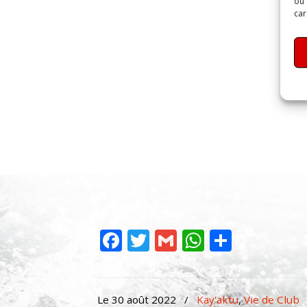
ou 
car
Facebook
Twitter
Gmail
WhatsAp
Partag
Le 30 août 2022
/
Kay'aktu
,
Vie de Club