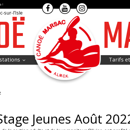
b !
OË
M
-sur-l’Isle
stations
Tarifs e
2
Stage Jeunes Août 202