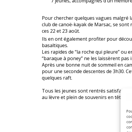
7 jeunes, accompagnés d’un membre de 
Pour chercher quelques vagues malgré la
club de canoë-kayak de Marsac, se sont r
ces 22 et 23 août.
Ils en ont également profiter pour déco
basaltiques.
Les rapides de “la roche qui pleure” ou 
“baraque à poney” ne les laissèrent pas i
Après une bonne nuit de sommeil en camp
pour une seconde descentes de 3h30. Cet
quelques raft.
Tous les jeunes sont rentrés satisfait de 
au lèvre et plein de souvenirs en tête.
Pou
coo
con
com