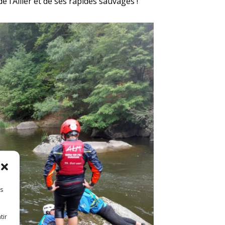
 l’Allier et de ses rapides sauvages !
es
tir