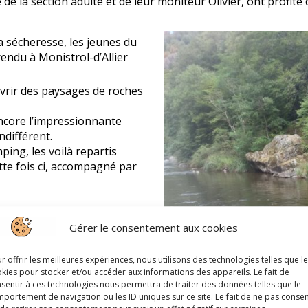
la section adulte et de leur moniteur Olivier, ont profité de
 sécheresse, les jeunes du
endu à Monistrol-d’Allier
uvrir des paysages de roches
encore l’impressionnante
ndifférent.
ing, les voilà repartis
te fois ci, accompagné par
leur séjour, avec le sourire
Gérer le consentement aux cookies
r offrir les meilleures expériences, nous utilisons des technologies telles que l
kies pour stocker et/ou accéder aux informations des appareils. Le fait de
sentir à ces technologies nous permettra de traiter des données telles que le
portement de navigation ou les ID uniques sur ce site. Le fait de ne pas consen