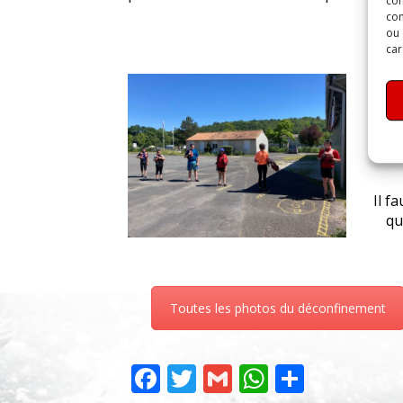
con
com
ou 
car
Pa
club
pe
et
Il f
qu
Toutes les photos du déconfinement
Facebook
Twitter
Gmail
WhatsAp
Partag