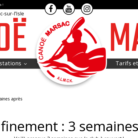
b !
OË
M
-sur-l’Isle
stations
Tarifs e
aines après
finement : 3 semaines