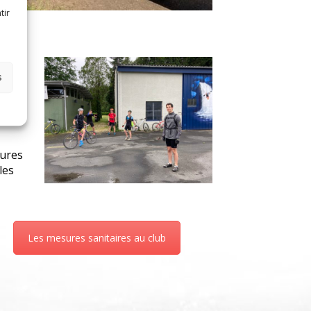
tir
 le
s
200
eaux
urs
sures
les
Les mesures sanitaires au club