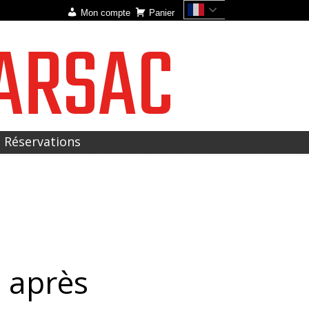
Mon compte
Panier
ARSAC
t Réservations
 après