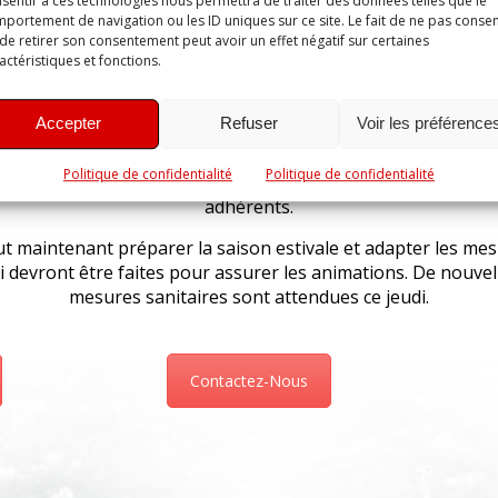
sentir à ces technologies nous permettra de traiter des données telles que le
portement de navigation ou les ID uniques sur ce site. Le fait de ne pas consen
de retirer son consentement peut avoir un effet négatif sur certaines
actéristiques et fonctions.
r son professionnalisme et la confiance accordé par les élus ,
Accepter
Refuser
Voir les préférence
 a été le seul à rouvrir dès le 11 Mai et ce n’est pas moins de
rsonnes
qui sont venus pagayer depuis. C’est autant de bat
Politique de confidentialité
Politique de confidentialité
 pagaies sortis, désinfectés et rangés par les cadres pour le
adhérents.
aut maintenant préparer la saison estivale et adapter les me
i devront être faites pour assurer les animations. De nouvel
mesures sanitaires sont attendues ce jeudi.
Contactez-Nous
p
er