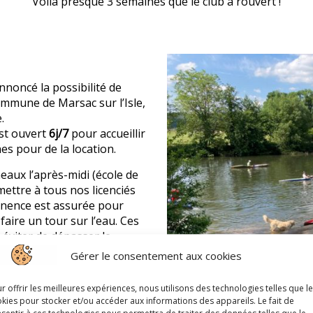
Voilà presque 3 semaines que le club à rouvert !
nnoncé la possibilité de
commune de Marsac sur l’Isle,
.
est ouvert
6j/7
pour accueillir
es pour de la location.
eaux l’après-midi (école de
ettre à tous nos licenciés
anence est assurée pour
aire un tour sur l’eau. Ces
 éviter de dépasser le
ucture.
Gérer le consentement aux cookies
aires, les adhérents, les
r offrir les meilleures expériences, nous utilisons des technologies telles que l
président du club, ont du
kies pour stocker et/ou accéder aux informations des appareils. Le fait de
uer.