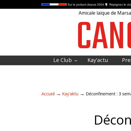
Sur le podium depuis 2004
. Rejoignez le clu
CAN
Amicale laïque de Marsac
Le Club
Kay’actu
Pre
Contactez-nous
→
→
Accueil
Kay'aktu
Déconfinement : 3 sem
Décon