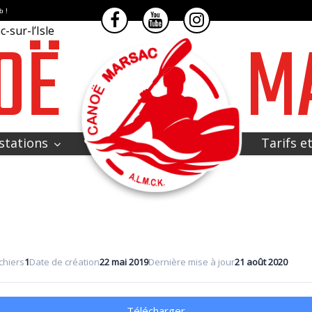
b !
OË
M
-sur-l’Isle
stations
Tarifs e
chiers
1
Date de création
22 mai 2019
Dernière mise à jour
21 août 2020
Télécharger