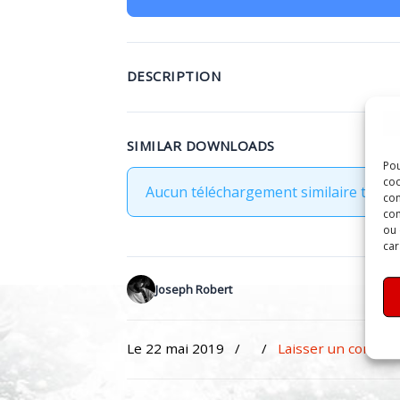
DESCRIPTION
SIMILAR DOWNLOADS
Pou
coo
Aucun téléchargement similaire trouvé
con
com
ou 
car
Joseph Robert
Le 22 mai 2019
/
/
Laisser un commen