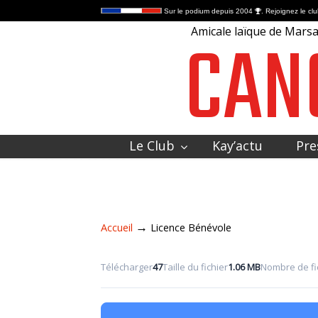
Sur le podium depuis 2004
. Rejoignez le clu
CAN
Amicale laïque de Marsac
Le Club
Kay’actu
Pre
Contactez-nous
→
Accueil
Licence Bénévole
Télécharger
47
Taille du fichier
1.06 MB
Nombre de fi