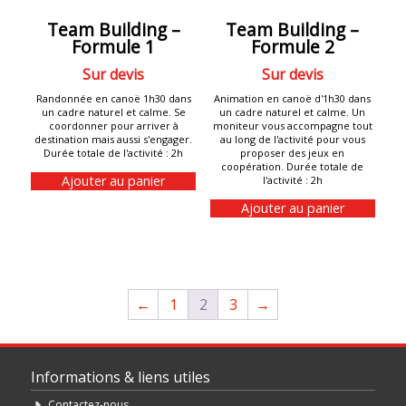
Team Building –
Team Building –
Formule 1
Formule 2
Sur devis
Sur devis
Randonnée en canoë 1h30 dans
Animation en canoë d'1h30 dans
un cadre naturel et calme. Se
un cadre naturel et calme. Un
coordonner pour arriver à
moniteur vous accompagne tout
destination mais aussi s'engager.
au long de l'activité pour vous
Durée totale de l'activité : 2h
proposer des jeux en
coopération. Durée totale de
Ajouter au panier
l'activité : 2h
Ajouter au panier
←
1
2
3
→
Informations & liens utiles
Contactez-nous