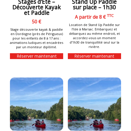
Stages d’Été –
Stand Up Paddle
Découverte Kayak
sur place – 1h30
et Paddle
TTC
A partir de 8 €
50 €
Location de Stand Up Paddle sur
l’Isle à Marsac. Embarquez et
Stage découverte kayak & paddle
débarquez au même endroit, et
en Dordogne (près de Périgueux)
accordez-vous un moment
pour les enfants de 8 à 17 ans :
d’1h30 de tranquillité seul sur la
animations ludiques et encadrées
rivière.
par un moniteur diplômé.
Réserver maintenant
Réserver maintenant