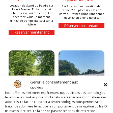
Location de Stand Up Paddle sur
2 à 3 personnes. Location de
l’Isle à Marsac. Embarquez et
canoë (2 à 3 places) sur l’Isle à
débarquez au même endroit, et
Marsac. Profitez d'une randonnée
accordez-vous un moment
de 2h30 en pleine nature.
d’1h30 de tranquillité seul sur la
rivière.
Réserver maintenant
Réserver maintenant
Gérer le consentement aux
cookies
Pour offrir les meilleures expériences, nous utilisons des technologies
telles que les cookies pour stocker et/ou accéder aux informations des
appareils. Le fait de consentir à ces technologies nous permettra de
Randonnée en
Randonnée en
traiter des données telles que le comportement de navigation ou les ID
Canoë – Marsac-La
Kayak – Marsac-
uniques sur ce site. Le fait de ne pas consentir ou de retirer son