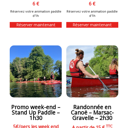
6 €
6 €
Réservez votre animation paddle
Réservez votre animation paddle
d'1h
d'1h
Réserver maintenant
Réserver maintenant
Promo week-end –
Randonnée en
Stand Up Paddle –
Canoë – Marsac-
1h30
Gravelle – 2h30
5€/pers les week end
TTC
A partir de 15 €