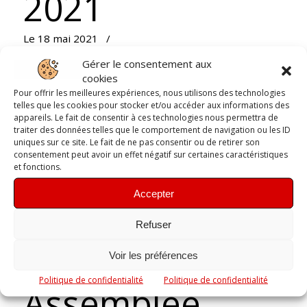
2021
Le 18 mai 2021
/
Compétitions
,
Kay'aktu
,
Non classé
Gérer le consentement aux
cookies
Pour offrir les meilleures expériences, nous utilisons des technologies
telles que les cookies pour stocker et/ou accéder aux informations des
appareils. Le fait de consentir à ces technologies nous permettra de
traiter des données telles que le comportement de navigation ou les ID
uniques sur ce site. Le fait de ne pas consentir ou de retirer son
consentement peut avoir un effet négatif sur certaines caractéristiques
et fonctions.
8 athlètes marsacois sur la ligne de départ, 4
Accepter
décrochent une sélection en Équipe de France !
Refuser
En savoir plus
→
Voir les préférences
Retour en haut de page
Politique de confidentialité
Politique de confidentialité
Assemblée