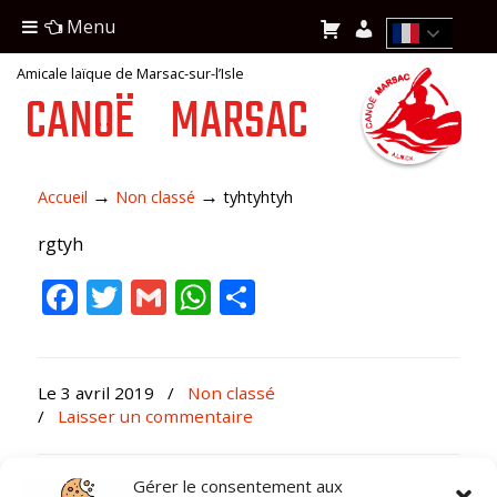
Menu
Amicale laïque de Marsac-sur-l’Isle
CANOË
MARSAC
→
→
Accueil
Non classé
tyhtyhtyh
rgtyh
Facebook
Twitter
Gmail
WhatsApp
Partager
Le 3 avril 2019
/
Non classé
/
Laisser un commentaire
Gérer le consentement aux