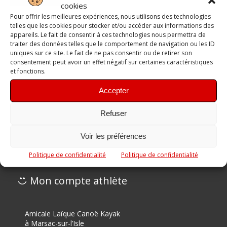
cookies
Pour offrir les meilleures expériences, nous utilisons des technologies
Laisser un commentaire
telles que les cookies pour stocker et/ou accéder aux informations des
appareils. Le fait de consentir à ces technologies nous permettra de
Vous devez
vous connecter
pour publier un
traiter des données telles que le comportement de navigation ou les ID
commentaire.
uniques sur ce site. Le fait de ne pas consentir ou de retirer son
consentement peut avoir un effet négatif sur certaines caractéristiques
et fonctions.
Accepter
Informations & liens utiles
Refuser
Contactez-nous
Nos Partenaires
Voir les préférences
Revue de Presse
Politique de confidentialité
Politique de confidentialité
Mon compte athlète
Amicale Laïque Canoë Kayak
à Marsac-sur-l’Isle